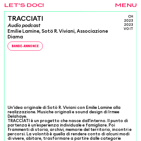
LET'S DOC!
MENU
CH
TRACCIATI
2023
Audio podcast
2023
VO IT
Emilie Lamine, Sotö R. Viviani, Associazione
Diama
BANDE-ANNONCE
Un'idea originale di Sotö R. Viviani con Emilie Lamine alla
realizzazione. Musiche originali e sound design di Irmee
Delahaye.
TRACCIATI è un progetto che nasce dall’interno. Il punto di
partenza è un'esperienza individuale e famigliare. Poi
frammenti di storia, archivi, memorie del territorio, incontri e
percorsi. La volontà è quella di rendere conto di alcuni modi
di vivere, abitare, trasformare a partire dalle categorie