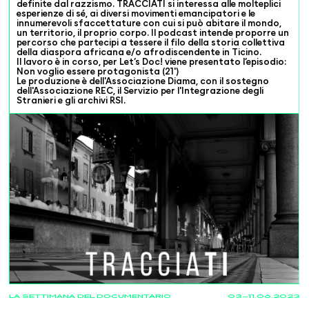
definite dal razzismo. TRACCIATI si interessa alle molteplici
esperienze di sé, ai diversi movimenti emancipatori e le
innumerevoli sfaccettature con cui si può abitare il mondo,
un territorio, il proprio corpo. Il podcast intende proporre un
percorso che partecipi a tessere il filo della storia collettiva
della diaspora africana e/o afrodiscendente in Ticino.
Il lavoro è in corso, per Let’s Doc! viene presentato l’episodio:
Non voglio essere protagonista (21')
Le produzione è dell'Associazione Diama, con il sostegno
dell'Associazione REC, il Servizio per l'Integrazione degli
Stranieri e gli archivi RSI.
LA SETTIMANA DEL DOCUMENTARIO
03—11.06.2023