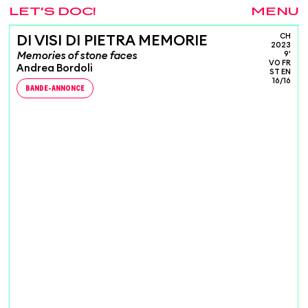
LET'S DOC!
MENU
CH
DI VISI DI PIETRA MEMORIE
2023
Memories of stone faces
9'
VO FR
Andrea Bordoli
ST EN
16/16
BANDE-ANNONCE