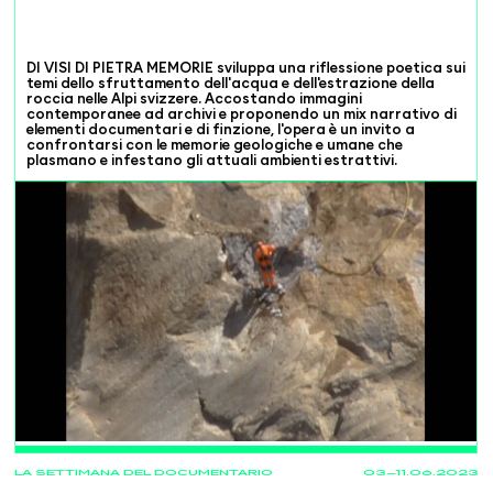
DI VISI DI PIETRA MEMORIE sviluppa una riflessione poetica sui
temi dello sfruttamento dell'acqua e dell'estrazione della
roccia nelle Alpi svizzere. Accostando immagini
contemporanee ad archivi e proponendo un mix narrativo di
elementi documentari e di finzione, l'opera è un invito a
confrontarsi con le memorie geologiche e umane che
plasmano e infestano gli attuali ambienti estrattivi.
PROJECTIONS
LA SETTIMANA DEL DOCUMENTARIO
03—11.06.2023
09.06
20:00
La
Locarno