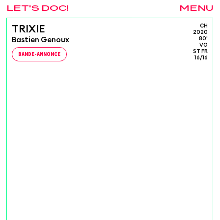
LET'S DOC!
MENU
CH
TRIXIE
2020
Bastien Genoux
80'
VO
ST FR
BANDE-ANNONCE
16/16