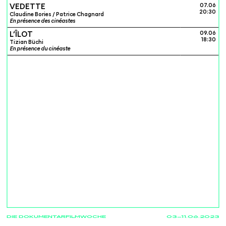
VEDETTE
07.06
20:30
Claudine Bories / Patrice Chagnard
En présence des cinéastes
L’ÎLOT
09.06
18:30
Tizian Büchi
En présence du cinéaste
DIE DOKUMENTARFILMWOCHE
03—11.06.2023