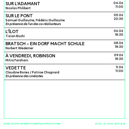
SUR L'ADAMANT
04.06
11:00
Nicolas Philibert
SUR LE PONT
05.06
20:30
Samuel Guillaume, Frédéric Guillaume
En présence de l'un des co-réalisateurs
L’ÎLOT
06.06
18:30
Tizian Büchi
BRATSCH – EIN DORF MACHT SCHULE
08.06
18:30
Norbert Wiedemer
À VENDREDI, ROBINSON
09.06
18:30
Mitra Farahani
VEDETTE
11.06
11:00
Claudine Bories / Patrice Chagnard
En présence des cinéastes
DIE DOKUMENTARFILMWOCHE
03—11.06.2023