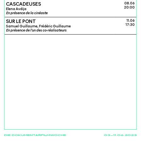
CASCADEUSES
08.06
20:00
Elena Avdija
En présence de la cinéaste
SUR LE PONT
11.06
17:30
Samuel Guillaume, Frédéric Guillaume
En présence de l'un des co-réalisateurs
DIE DOKUMENTARFILMWOCHE
03—11.06.2023