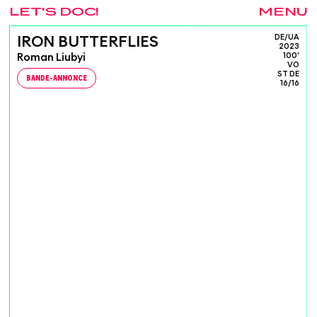
LET'S DOC!
MENU
DE/UA
IRON BUTTERFLIES
2023
Roman Liubyi
100'
VO
ST DE
BANDE-ANNONCE
16/16