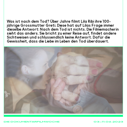
Was ist nach dem Tod? Über Jahre filmt Lila Ribi ihre 100-
jährige Grossmutter Greti. Diese hat auf Lilas Frage immer
dieselbe Antwort: Nach dem Tod ist nichts. Die Filmemacherin
sieht das anders. Sie bricht zu einer Reise auf, findet andere
Sichtweisen und schlussendlich keine Antwort. Dafür die
Gewissheit, dass die Liebe im Leben den Tod überdauert.
PROJECTIONS
DIE DOKUMENTARFILMWOCHE
03—11.06.2023
04.06
11:00
Cinema Luna
Frauenfeld