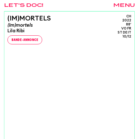
LET'S DOC!
MENU
CH
(IM)MORTELS
2022
(Im)mortels
88'
VO FR
Lila Ribi
ST DE IT
10/12
BANDE-ANNONCE